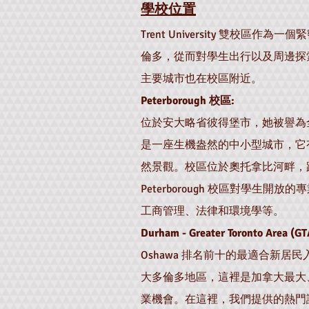
學校位置
Trent University 雙校區
倫多，從而對學生出行以及周邊探
主要城市也在校區附近。
Peterborough 校區:
位於安大略省彼得堡市，她被譽為全球
是一座生機盎然的中小型城市，它
然景觀。校區位於奧托拿比河畔，距
Peterborough 校區對學生
工商管理、法律和環境學等。
​Durham - Greater Toronto Area (
Oshawa 排名前十的最適合新居
大多倫多地區，這裡是加拿大最大
業機會。在這裡，我們提供的熱門