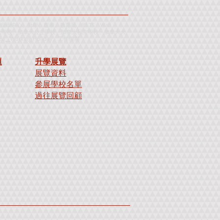
心、升學、留學、教育展、IELTS、Wall
 Test、申請加拿大學校、加拿大公立學校、加拿大私立學校、加拿大大
ea
、
Working Holiday
、
工
作
假
期
題
升學展覽
展覽資料
參展學校名單
過往展覽回顧