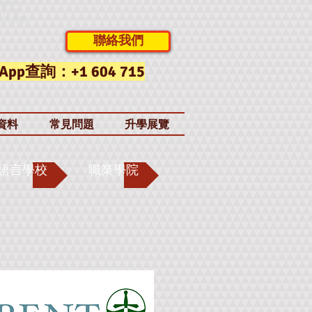
大留學中
LTS 英
拿大暑期
聯絡我們
App查詢：+1 604 715
資料
常見問題
升學展覽
語言學校
職業學院