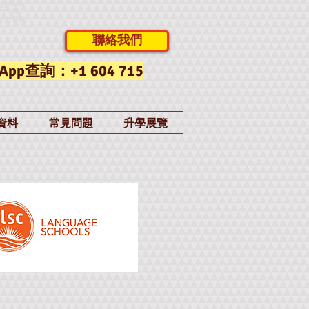
大留學中
LTS 英
拿大暑期
聯絡我們
App查詢：+1 604 715
資料
常見問題
升學展覽