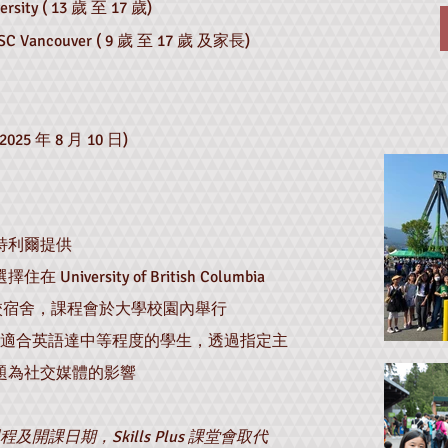
sity ( 13 歲 至 17
歲)
C Vancouver ( 9 歲 至 17 歲 及家長)
25 年 8
月 10 日)
利爾提供​
versity of British Columbia
ity 的學校宿舍，課程會於大學校園內舉行​
 課堂*，適合英語達中等程度的學生，透過指定主
主題為社交媒體的影響
別課程及開課日期，Skills Plus 課堂會取代