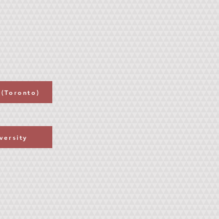
(Toronto)
versity