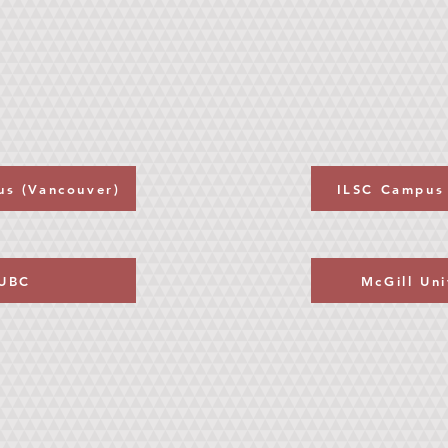
us (Vancouver)
ILSC Campus 
UBC
McGill Uni