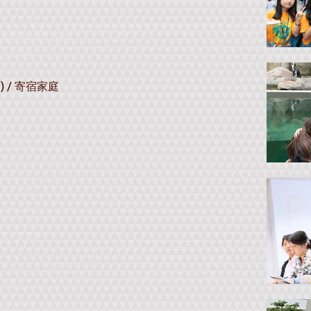
爾
)
/ 寄宿家庭