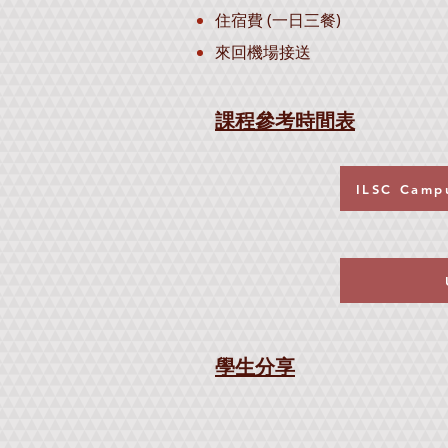
住宿費 (一日三餐)
來回機場接送
課程參考
時
間
表
ILSC Camp
學生分享