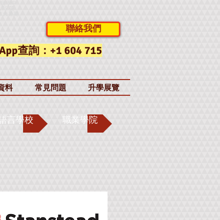
大留學中
LTS 英
拿大暑期
聯絡我們
App查詢：+1 604 715
資料
常見問題
升學展覽
語言學校
職業學院