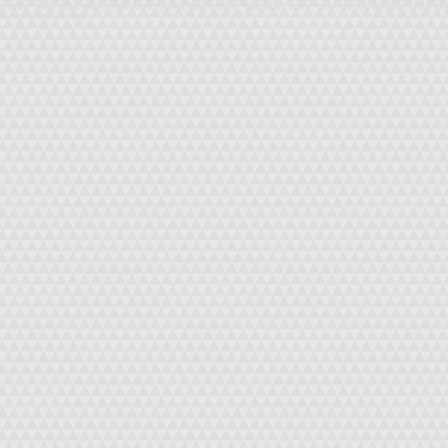
Exhibition、Foreign Student Services、FSSHK、British Columbia、Alberta、Ontario、Saskatchewan、Quebec、Nova Scotia、New Brunswick、Summer Progra
Student、Student Visa、IELTS