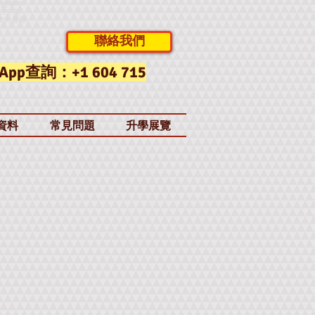
大留學中
LTS 英
拿大暑期
聯絡我們
App查詢：+1 604 715
資料
常見問題
升學展覽