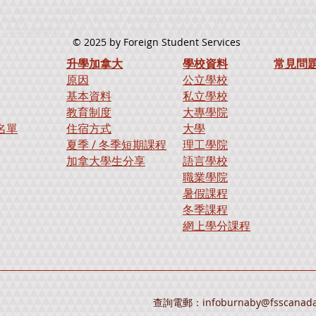
、海外升學、海外留學、留學中心、升學顧問、外國升學、外國留學、加拿大資料、加拿大留學中
IELTS考試、IELTS Exam、IELTS Test、IELTS 英語、IELTS 英文、IELTS Mock
期課程、進修、學士學位、寄宿學校、出國留學、Overseas study、Study overs
© 2025
by Foreign Student Services
升學加拿大
學校資料
​常見問
原因
公立學校
基本資料
私立學校
教育制度
大專學院
名單
住宿方式
大學
夏季 / 冬季短期課程
理工學院
加拿大學生分享
語言學校
職業學院
暑假課程
冬季課程
​網上學分課程​
查詢電郵：
infoburnaby@fsscanad