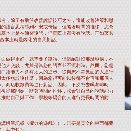
思考，除了有助於改善說話技巧之外，還能改善決策和思
同的語言思考感到不安或奇怪，但隨著時間的推移，您會
您基本上是在練習說話，但實際上卻沒有說話。正如著名
，思考基本上就是內化的自我對話。
方面做得更好，就需要多說話。但這絕對沒那麼容易，不
與他人交談，尤其是當您的語言並不流利時。然而，您需
的口語能力不會有太大的進步。從與您不常見面的人進行
想太多您該說什麼，因為您很可能以後都不會再和那個人
師、商店收銀員等進行對話。因此，下次您去喝咖啡時，
然後從那開始。隨著時間的推移，您會對自己的說話能力
以推動自己與工作、學校等場合的人進行更長時間的對
的講解筆記或《權力的遊戲》），只要是英文的東西都要
處。其中包括：