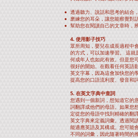
透過聽力、說話和思考的結合
磨練您的耳朵，讓您能察覺對
幫助您在閱讀自己的文章時，
4. 使用影子技巧
眾所周知，嬰兒在成長過程中
的方式，可以加速學習。 這就
何成年人也如此有效。但是您
很好的開始。在觀看任何英語
英文字幕，因為這會加快您的
提高您的口語流利度、發音和
5. 在英文字典中查詞
您遇到一個新詞，想知道它的意思
詞翻譯成他們的母語。如果您
定從您的母語中找到精確的翻
英文字典來定義詞彙。透過閱
能適應英語及其構成。您可能
不同的詞彙，因此隨著時間的