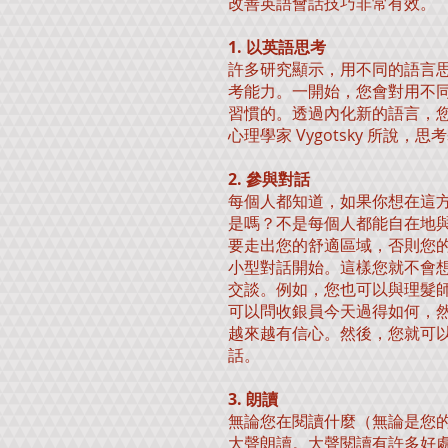
改善英語會話技巧非常有效。
1. 以英語思考
許多研究顯示，用不同的語言
考能力。一開始，您會對用不
習慣的。透過內化新的語言，
心理學家 Vygotsky 所說
2. 參與對話
每個人都知道，如果你想在這
是嗎？不是每個人都能自在地
要走出您的舒適區域，否則您
小型對話開始。這樣您就不會
交談。例如，您也可以與理髮
可以問收銀員今天過得如何，
越來越有信心。然後，您就可
話。
3. 朗讀
無論您在閱讀什麼（無論是您
大聲朗讀。大聲閱讀有許多好