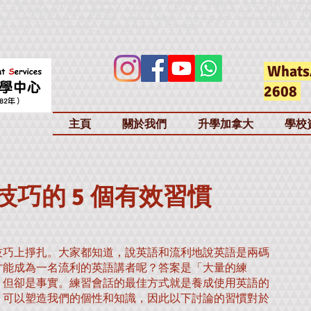
心、海外升學、海外留學、留學中心、升學顧問、外國升學、外國留學、加拿大資料、加拿
h、IELTS 模擬測試、雅思、雅思英語、IELTS考試、IELTS Exam、IELTS Test、IELTS 英語、IE
加拿大公立學校、加拿大私立學校、加拿大大學、加拿大大專學院、加拿大夏令營、加拿大短期課程、加
as study、Study overseas
、
Working Holiday、工作假期
Whats
2608
主頁
關於我們
升學加拿大
學校
巧的 5 個有效習慣
技巧上掙扎。大家都知道，說英語和流利地說英語是兩碼
才能成為一名流利的英語講者呢？答案是「大量的練
，但卻是事實。練習會話的最佳方式就是養成使用英語的
，可以塑造我們的個性和知識，因此以下討論的習慣對於