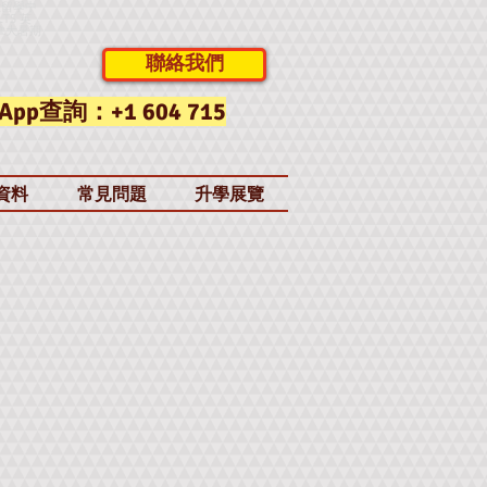
大留學中
LTS 英
拿大暑期
聯絡我們
App查詢：+1 604 715
資料
常見問題
升學展覽