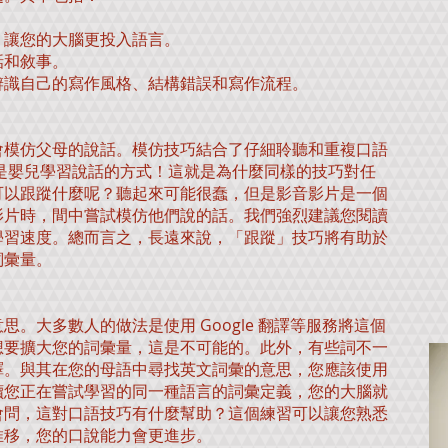
，讓您的大腦更投入語言。
話和敘事。
辨識自己的寫作風格、結構錯誤和寫作流程。
會模仿父母的說話。模仿技巧結合了仔細聆聽和重複口語
是嬰兒學習說話的方式！這就是為什麼同樣的技巧對任
可以跟蹤什麼呢？聽起來可能很蠢，但是影音影片是一個
影片時，間中嘗試模仿他們說的話。我們強烈建議您閱讀
學習速度。總而言之，長遠來說，「跟蹤」技巧將有助於
詞彙量。
。大多數人的做法是使用 Google 翻譯等服務將這個
想要擴大您的詞彙量，這是不可能的。此外，有些詞不一
譯。與其在您的母語中尋找英文詞彙的意思，您應該使用
讀您正在嘗試學習的同一種語言的詞彙定義，您的大腦就
會問，這對口語技巧有什麼幫助？這個練習可以讓您熟悉
推移，您的口說能力會更進步。