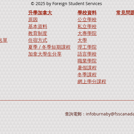
© 2025
by Foreign Student Services
升學加拿大
學校資料
​常見問
原因
公立學校
基本資料
私立學校
教育制度
大專學院
名單
住宿方式
大學
夏季 / 冬季短期課程
理工學院
加拿大學生分享
語言學校
職業學院
暑假課程
冬季課程
​網上學分課程​
查詢電郵：
infoburnaby@fsscanad