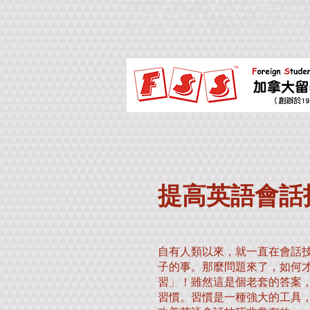
加拿大升學、加拿大留學、外國升學中心、海外留學中
心、升學、留學、教育展、IELTS、Wall Street Englsi
文、IELTS Mock Test、申請加拿大學校、
課程、進修、學士學位、寄宿學校、出國留學、
Overse
提高英語會話技
自有人類以來，就一直在會話
子的事。那麼問題來了，如何
習」！雖然這是個老套的答案
習慣。習慣是一種強大的工具