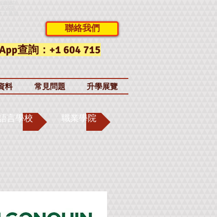
大留學中
LTS 英
拿大暑期
聯絡我們
App查詢：+1 604 715
資料
常見問題
升學展覽
語言學校
職業學院