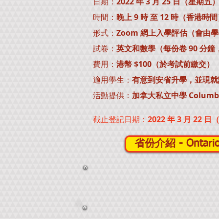
日期：
2022 年 3 月 25 日（星期五
時間：
晚上 9 時 至 12 時（香港時
形式：
Zoom 網上入學評估（會由
試卷：
英文和數學（每份卷 90 分鐘，
費用：
港幣 $100（於考試前繳交）
適用學生：
有意到安省升學，並現就
活動提供：
加拿大私立中學
Columbi
截止登記日期：
2022 年 3 月 22
省份介紹 - Ontari