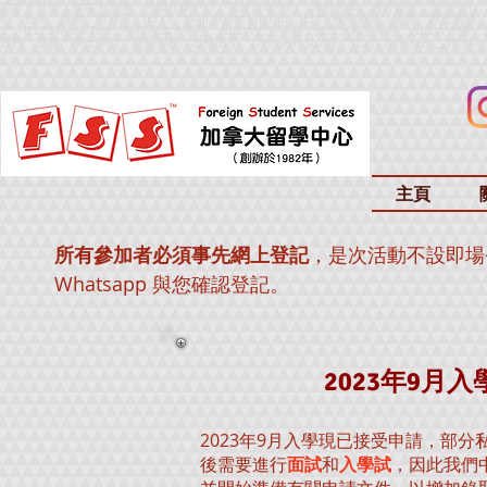
加拿大升學、加拿大留學、外國升學中心、海外留學中心、海外升學、海外留學、留學中心
心、升學、留學、教育展、IELTS、Wall Street Englsih、IELTS 模擬測試、雅思、雅思英語、IELTS
文、IELTS Mock Test、申請加拿大學校、加拿大公立學校、加拿大私立學校、加拿大
課程、進修、學士學位、寄宿學校、出國留學、
Overseas study、Study overseas
、
Worki
主頁
必須事先網上登記
，是次活動不設即場
所有參加者
Whatsapp 與您確認登記。
2023年9月
2023年9月入學現已接受申請，部分
後需要進行
面試
和
入學試
，因此我們